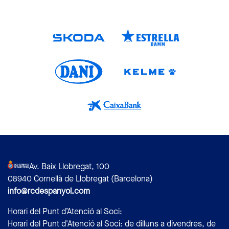
Av. Baix Llobregat, 100
08940 Cornellà de Llobregat (Barcelona)
info@rcdespanyol.com
Horari del Punt d’Atenció al Soci:
Horari del Punt d'Atenció al Soci: de dilluns a divendres, de