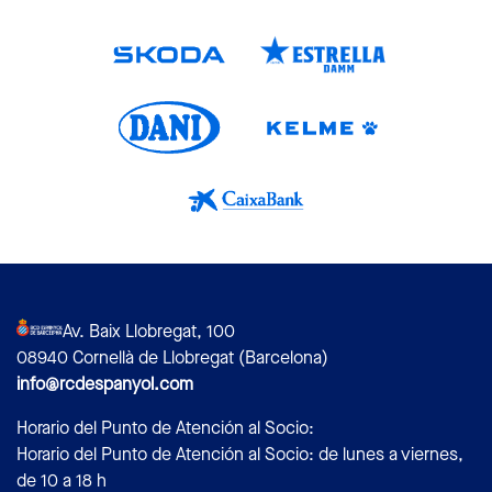
Av. Baix Llobregat, 100
08940 Cornellà de Llobregat (Barcelona)
info@rcdespanyol.com
Horario del Punto de Atención al Socio:
Horario del Punto de Atención al Socio: de lunes a viernes,
de 10 a 18 h